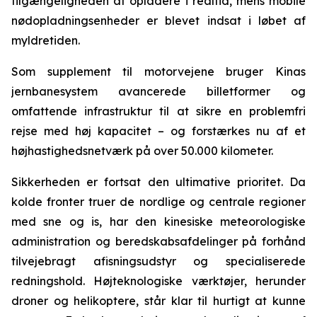
tilgængeligheden af opladere i realtid, mens mobile
nødopladningsenheder er blevet indsat i løbet af
myldretiden.
Som supplement til motorvejene bruger Kinas
jernbanesystem avancerede billetformer og
omfattende infrastruktur til at sikre en problemfri
rejse med høj kapacitet – og forstærkes nu af et
højhastighedsnetværk på over 50.000 kilometer.
Sikkerheden er fortsat den ultimative prioritet. Da
kolde fronter truer de nordlige og centrale regioner
med sne og is, har den kinesiske meteorologiske
administration og beredskabsafdelinger på forhånd
tilvejebragt afisningsudstyr og specialiserede
redningshold. Højteknologiske værktøjer, herunder
droner og helikoptere, står klar til hurtigt at kunne