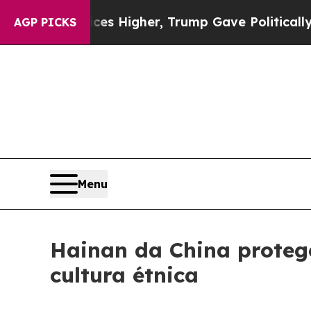
e oil Prices Higher, Trump Gave Politically Con
AGP PICKS
Menu
Hainan da China protege
cultura étnica