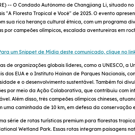
) -- O Condado Autônomo de Changjiang Li, situado no 
is "A Floresta Tropical e Você" de 2025. O evento aprese
m sua rica herança cultural étnica, com um programa dive
as por campeões olímpicos, escalada aventureiras em roch
Para um Snippet de Mídia deste comunicado, clique no link
istas de organizações globais líderes, como a UNESCO, a 
s dos EUA e o Instituto Hainan de Parques Nacionais, c
sidade e o desenvolvimento sustentável. Também foi div
ões por meio da Ação Colaborativa
, que contribuiu com i
tável. Além disso, três campeões olímpicos chineses, atu
 em uma caminhada de 10 km, em defesa da conservação e
série de rotas turísticas premium para florestas tropica
tional Wetland Park. Essas rotas integram paisagens nat