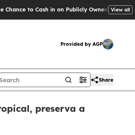
e to Cash in on Publicly Owned oil
Five Questio
View all
Provided by AGP
Share
opical, preserva a